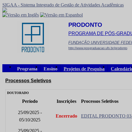
SIGAA - Sistema Integrado de Gestão de Atividades Acadêmicas
PRODONTO
PROGRAMA DE PÓS-GRAD
FUNDAÇÃO UNIVERSIDADE FEDE
http://www.posgraduacao.ufs.br/prodonto
Programa
Ensino
Projetos de Pesquisa
Calendári
Processos Seletivos
DOUTORADO
Período
Inscrições
Processos Seletivos
25/09/2025 -
Encerrado
EDITAL PRODONTO 03
05/10/2025
25/09/2025 -