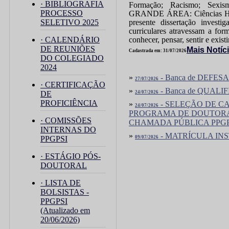
· BIBLIOGRAFIA
Formação; Racismo; Sexis
PROCESSO
GRANDE ÁREA: Ciências H
SELETIVO 2025
presente dissertação investi
curriculares atravessam a fo
· CALENDÁRIO
conhecer, pensar, sentir e exist
DE REUNIÕES
Mais Notíc
Cadastrada em: 31/07/2026
DO COLEGIADO
2024
»
- Banca de DEF
27/07/2026
· CERTIFICAÇÃO
»
- Banca de QUAL
DE
24/07/2026
PROFICIÊNCIA
»
- SELEÇÃO DE C
24/07/2026
PROGRAMA DE DOUTORA
· COMISSÕES
CHAMADA PÚBLICA PPGPSI
INTERNAS DO
»
- MATRÍCULA IN
PPGPSI
09/07/2026
· ESTÁGIO PÓS-
DOUTORAL
· LISTA DE
BOLSISTAS -
PPGPSI
(Atualizado em
20/06/2026)