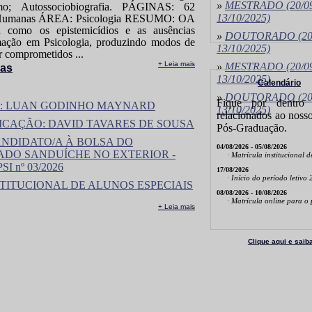
»
MESTRADO
(20/0
mo; Autossociobiografia. PÁGINAS: 62
13/10/2025)
umanas ÁREA: Psicologia RESUMO: OA
ga como os epistemicídios e as ausências
»
DOUTORADO
(20
rmação em Psicologia, produzindo modos de
13/10/2025)
ir comprometidos ...
+ Leia mais
»
MESTRADO
(20/0
ias
13/10/2025)
Calendário
»
DOUTORADO
(20
Fique por dentro 
ESA: LUAN GODINHO MAYNARD
13/10/2025)
relacionados ao noss
IFICAÇÃO: DAVID TAVARES DE SOUSA
Pós-Graduação.
ANDIDATO/A À BOLSA DO
04/08/2026 - 05/08/2026
DO SANDUÍCHE NO EXTERIOR -
· Matrícula institucional 
 nº 03/2026
17/08/2026
· Início do período letivo
STITUCIONAL DE ALUNOS ESPECIAIS
08/08/2026 - 10/08/2026
· Matrícula online para o
+ Leia mais
Clique aqui e saib