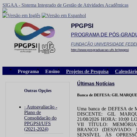
SIGAA - Sistema Integrado de Gestão de Atividades Acadêmicas
PPGPSI
PROGRAMA DE PÓS-GRADU
FUNDAÇÃO UNIVERSIDADE FEDE
http://www.posgraduacao.ufs.br/ppgpsi
Programa
Ensino
Projetos de Pesquisa
Calendári
Últimas Notícias
Outras Opções
Banca de DEFESA: GIL MARQ
· Autoavaliação -
Uma banca de DEFESA de ME
Plano de
DISCENTE: GIL MAR
Consolidação do
21/08/2026 HORA: 10:00 LOC
PPGPSI/UFS
VII TÍTULO: MEMÓR
(2021-2024)
BRANCO (DES)VIADO:
SENSÍVEL ÀS OPRESSÕE