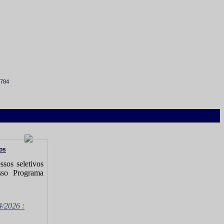
6784
os
ssos seletivos
osso Programa
4/2026 :