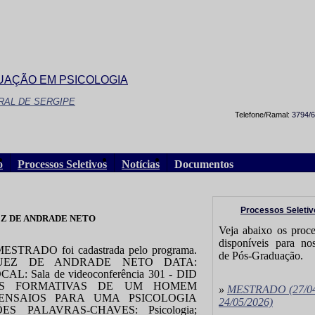
AÇÃO EM PSICOLOGIA
RAL DE SERGIPE
Telefone/Ramal:
3794/
o
Processos Seletivos
Notícias
Documentos
Processos Seletiv
UEZ DE ANDRADE NETO
Veja abaixo os proce
disponíveis para n
STRADO foi cadastrada pelo programa.
de Pós-Graduação.
QUEZ DE ANDRADE NETO DATA:
AL: Sala de videoconferência 301 - DID
IAS FORMATIVAS DE UM HOMEM
»
MESTRADO
(27/0
 ENSAIOS PARA UMA PSICOLOGIA
24/05/2026)
S PALAVRAS-CHAVES: Psicologia;