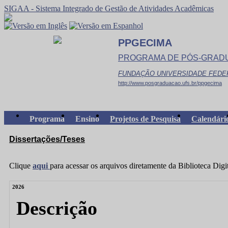
SIGAA - Sistema Integrado de Gestão de Atividades Acadêmicas
PPGECIMA
PROGRAMA DE PÓS-GRADU
FUNDAÇÃO UNIVERSIDADE FEDE
http://www.posgraduacao.ufs.br/ppgecima
Programa
Ensino
Projetos de Pesquisa
Calendári
Dissertações/Teses
Clique
aqui
para acessar os arquivos diretamente da Biblioteca Dig
2026
Descrição