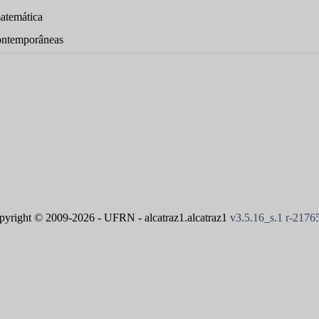
matemática
 contemporâneas
pyright © 2009-2026 - UFRN - alcatraz1.alcatraz1
v3.5.16_s.1 r-2176