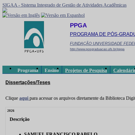
SIGAA - Sistema Integrado de Gestão de Atividades Acadêmicas
PPGA
PROGRAMA DE PÓS-GRAD
FUNDAÇÃO UNIVERSIDADE FEDE
http://www.posgraduacao.ufs.br/ppga
Programa
Ensino
Projetos de Pesquisa
Calendári
Dissertações/Teses
Clique
aqui
para acessar os arquivos diretamente da Biblioteca Dig
2026
Descrição
SAMUEL FRANCISCO RABELO