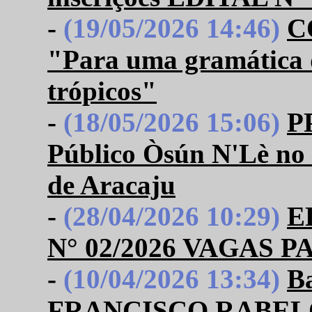
-
(19/05/2026 14:46)
C
"Para uma gramática 
trópicos"
-
(18/05/2026 15:06)
P
Público Òsún N'Lè no 
de Aracaju
-
(28/04/2026 10:29)
E
N° 02/2026 VAGAS 
-
(10/04/2026 13:34)
B
FRANCISCO RABEL