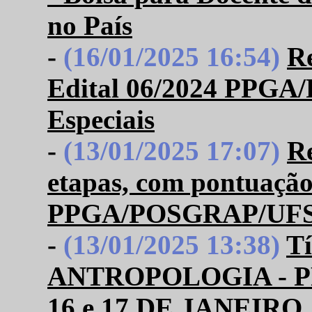
no País
-
(16/01/2025 16:54)
Re
Edital 06/2024 PPGA
Especiais
-
(13/01/2025 17:07)
Re
etapas, com pontuação
PPGA/POSGRAP/UFS- D
-
(13/01/2025 13:38)
T
ANTROPOLOGIA -
16 e 17 DE JANEIRO