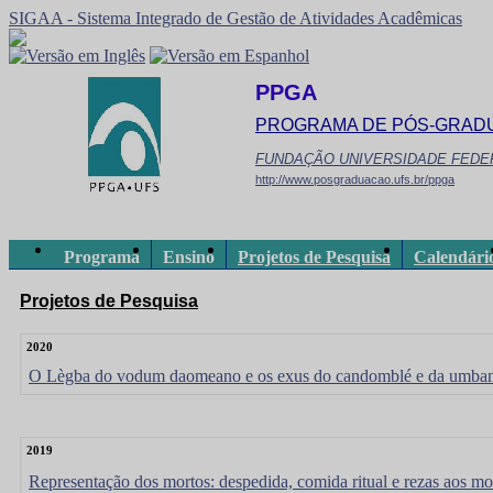
SIGAA - Sistema Integrado de Gestão de Atividades Acadêmicas
PPGA
PROGRAMA DE PÓS-GRAD
FUNDAÇÃO UNIVERSIDADE FEDE
http://www.posgraduacao.ufs.br/ppga
Programa
Ensino
Projetos de Pesquisa
Calendári
Projetos de Pesquisa
2020
O Lègba do vodum daomeano e os exus do candomblé e da umbanda b
2019
Representação dos mortos: despedida, comida ritual e rezas aos mo