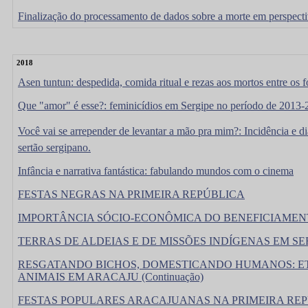
Finalização do processamento de dados sobre a morte em perspect
2018
Asen tuntun: despedida, comida ritual e rezas aos mortos entre os 
Que "amor" é esse?: feminicídios em Sergipe no período de 2013
Você vai se arrepender de levantar a mão pra mim?: Incidência e 
sertão sergipano.
Infância e narrativa fantástica: fabulando mundos com o cinema
FESTAS NEGRAS NA PRIMEIRA REPÚBLICA
IMPORTÂNCIA SÓCIO-ECONÔMICA DO BENEFICIAMEN
TERRAS DE ALDEIAS E DE MISSÕES INDÍGENAS EM SE
RESGATANDO BICHOS, DOMESTICANDO HUMANOS: ET
ANIMAIS EM ARACAJU (Continuação)
FESTAS POPULARES ARACAJUANAS NA PRIMEIRA RE