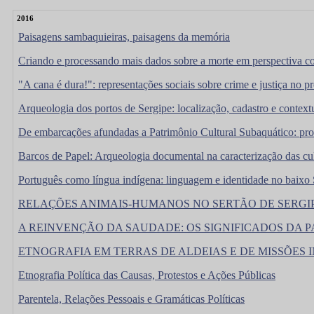
2016
Paisagens sambaquieiras, paisagens da memória
Criando e processando mais dados sobre a morte em perspectiva c
"A cana é dura!": representações sociais sobre crime e justiça no 
Arqueologia dos portos de Sergipe: localização, cadastro e context
De embarcações afundadas a Patrimônio Cultural Subaquático: proc
Barcos de Papel: Arqueologia documental na caracterização das cu
Português como língua indígena: linguagem e identidade no baixo
RELAÇÕES ANIMAIS-HUMANOS NO SERTÃO DE SERGI
A REINVENÇÃO DA SAUDADE: OS SIGNIFICADOS DA 
ETNOGRAFIA EM TERRAS DE ALDEIAS E DE MISSÕES INDÍ
Etnografia Política das Causas, Protestos e Ações Públicas
Parentela, Relações Pessoais e Gramáticas Políticas