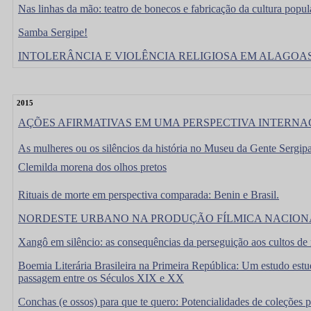
Nas linhas da mão: teatro de bonecos e fabricação da cultura pop
Samba Sergipe!
INTOLERÂNCIA E VIOLÊNCIA RELIGIOSA EM ALAGOAS
2015
AÇÕES AFIRMATIVAS EM UMA PERSPECTIVA INTER
As mulheres ou os silêncios da história no Museu da Gente Sergip
Clemilda morena dos olhos pretos
Rituais de morte em perspectiva comparada: Benin e Brasil.
NORDESTE URBANO NA PRODUÇÃO FÍLMICA NACIO
Xangô em silêncio: as consequências da perseguição aos cultos de
Boemia Literária Brasileira na Primeira República: Um estudo estudo
passagem entre os Séculos XIX e XX
Conchas (e ossos) para que te quero: Potencialidades de coleções 