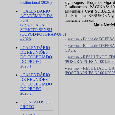
institucional (2026)
ziguezague; Teoria de viga 
Cisalhamento. PÁGINAS: 
· CALENDÁRIO
Engenharia Civil SUBÁREA
das Estruturas RESUMO: Vigas 
ACADÊMICO DA
PÓS-
Cadastrada em: 03/08/2026
GRADUAÇÃO
Mais Notíc
STRICTO SENSU
(COPGD/POSGRAP/UFS)
- 2026
»
- Banca de DEFES
23/07/2026
»
- Banca de DEFE
23/07/2026
· CALENDÁRIO
CRUZ
DE REUNIÕES
DO COLEGIADO
»
- RESULTADO FI
21/07/2026
DO PROEC
/POSGRAP/UFS N° 001/202
2026.1
»
- RESULTADO DA
14/07/2026
/POSGRAP/UFS N° 001/202
· CALENDÁRIO
DE REUNIÕES
DO COLEGIADO
DO PROEC
2026.2
· CONTATOS DO
PROEC