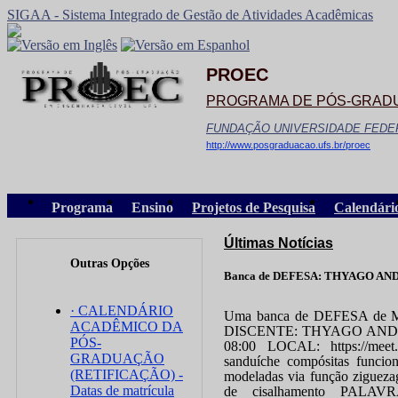
SIGAA - Sistema Integrado de Gestão de Atividades Acadêmicas
PROEC
PROGRAMA DE PÓS-GRADU
FUNDAÇÃO UNIVERSIDADE FEDE
http://www.posgraduacao.ufs.br/proec
Programa
Ensino
Projetos de Pesquisa
Calendári
Últimas Notícias
Outras Opções
Banca de DEFESA: THYAGO A
· CALENDÁRIO
Uma banca de DEFESA de ME
ACADÊMICO DA
DISCENTE: THYAGO ANDR
PÓS-
08:00 LOCAL: https://meet
GRADUAÇÃO
sanduíche compósitas funcion
(RETIFICAÇÃO) -
modeladas via função zigueza
Datas de matrícula
de cisalhamento PALAVR