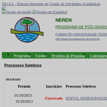
SIGAA - Sistema Integrado de Gestão de Atividades Acadêmicas
NEREN
PROGRAMA DE PÓS-GRAD
FUNDAÇÃO UNIVERSIDADE FEDE
http://www.posgraduacao.ufs.br/neren
Programa
Ensino
Projetos de Pesquisa
Calendári
Processos Seletivos
MESTRADO
Período
Inscrições
Processos Seletivos
01/10/2013 -
Encerrado
EDITAL NEREN/POSGRAP
31/10/2013