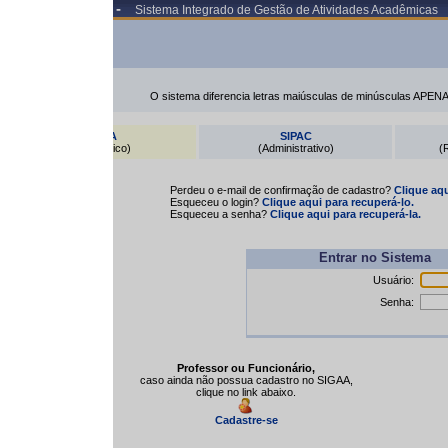
 -
Sistema Integrado de Gestão de Atividades Acadêmicas
ATENÇÃO!
O sistema diferencia letras maiúsculas de minúsculas APENAS na senha, portanto e
A
SIPAC
SIGRH
ico)
(Administrativo)
(Recursos Humanos)
Perdeu o e-mail de confirmação de cadastro?
Clique aqui para recuperá-lo.
Esqueceu o login?
Clique aqui para recuperá-lo.
Esqueceu a senha?
Clique aqui para recuperá-la.
Entrar no Sistema
Usuário:
Senha:
Professor ou Funcionário,
caso ainda não possua cadastro no SIGAA,
clique no link abaixo.
Cadastre-se