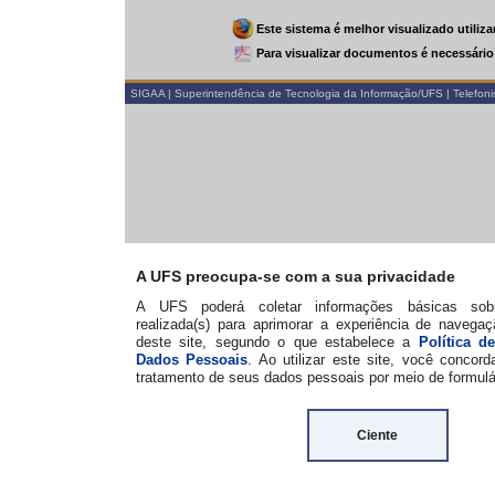
Este sistema é melhor visualizado utilizando o
Mozilla Firefox
Para visualizar documentos é necessário utilizar o
Adobe Read
SIGAA | Superintendência de Tecnologia da Informação/UFS | Telefonista/UFS (79)3194-6600
A UFS preocupa-se com a sua privacidade
A UFS poderá coletar informações básicas sobre a(s) visita(s)
realizada(s) para aprimorar a experiência de navegação dos visitantes
deste site, segundo o que estabelece a
Política de Privacidade de
Dados Pessoais
. Ao utilizar este site, você concorda com a coleta e
tratamento de seus dados pessoais por meio de formulários e cookies.
Ciente