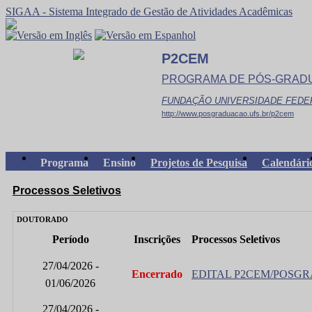
SIGAA - Sistema Integrado de Gestão de Atividades Acadêmicas
P2CEM
PROGRAMA DE PÓS-GRADUA
FUNDAÇÃO UNIVERSIDADE FEDE
http://www.posgraduacao.ufs.br/p2cem
Programa
Ensino
Projetos de Pesquisa
Calendári
Processos Seletivos
DOUTORADO
Período
Inscrições
Processos Seletivos
27/04/2026 -
Encerrado
EDITAL P2CEM/POSGRA
01/06/2026
27/04/2026 -