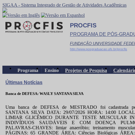
SIGAA - Sistema Integrado de Gestão de Atividades Acadêmicas
PROCFIS
PROGRAMA DE PÓS-GRADU
FUNDAÇÃO UNIVERSIDADE FEDE
http://www.posgraduacao.ufs.br/procfis
Programa
Ensino
Projetos de Pesquisa
Calendári
Últimas Notícias
Banca de DEFESA: WASLY SANTANA SILVA
Uma banca de DEFESA de MESTRADO foi cadastrada p
SANTANA SILVA DATA: 29/07/2026 HORA: 14:00 LOCAL: 
LIMIAR GLICÊMICO DURANTE TESTE MUSCULAR IN
INDIVÍDUOS SAUDÁVEIS E COM DOENÇA PULM
PALAVRAS-CHAVES: limiar anaeróbio; treinamento muscular in
PÁGINAS: 65 GRANDE ÁREA: Ciências Biológicas ÁREA: F