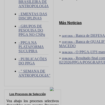
BRASILEIRA DE
ANTROPOLOGIA
· EMENTAS DAS
DISCIPLINAS
Más Noticias
· GRUPOS DE
PESQUISA DO
PPGA NO CNPq
»
- Banca de DEFES
24/07/2026
»
- Banca de QUA
· PPGA NA
23/07/2026
MACEDO
PLATAFORMA
SUCUPIRA
»
- O PPGA-UFS marc
30/06/2026
»
- Resultado final com
· PUBLICAÇÕES
19/06/2026
02/2026/PPGA/POSGRAP/UFS 
DO PPGA
· " SEMANA DE
ANTROPOLOGIA"
Los Procesos de Selección
Vea abajo los procesos selectivos