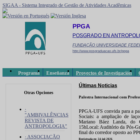
SIGAA - Sistema Integrado de Gestão de Atividades Acadêmicas
PPGA
POSGRADO EN ANTROPOL
FUNDAÇÃO UNIVERSIDADE FEDE
http://www.posgraduacao.ufs.br/ppga
Programa
Enseñanza
Proyectos de Investigación
Últimas Noticias
Otras Opciones
Palestra Internacional com Profe
·
PPGA-UFS convida para a pale
"AMBIVALÊNCIAS
Sociais: a ampliação de laç
REVISTA DE
Mariano Báez Landa, do C
ANTROPOLOGIA"
15hLocal: Auditório da Pós-Gra
final do corredor oposto ao PPG
· ASSOCIAÇÃO
Registrada en: 24-jul-2026