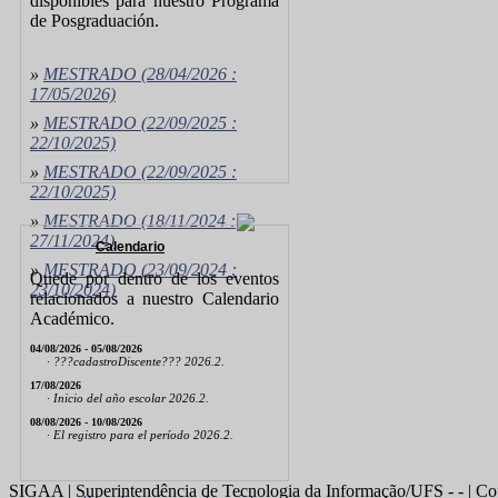
disponibles para nuestro Programa
de Posgraduación.
»
MESTRADO
(28/04/2026 :
17/05/2026)
»
MESTRADO
(22/09/2025 :
22/10/2025)
»
MESTRADO
(22/09/2025 :
22/10/2025)
»
MESTRADO
(18/11/2024 :
27/11/2024)
Calendario
»
MESTRADO
(23/09/2024 :
Quede por dentro de los eventos
23/10/2024)
relacionados a nuestro Calendario
Académico.
04/08/2026 - 05/08/2026
· ???cadastroDiscente??? 2026.2.
17/08/2026
· Inicio del año escolar 2026.2.
08/08/2026 - 10/08/2026
· El registro para el período 2026.2.
SIGAA | Superintendência de Tecnologia da Informação/UFS - - | Co