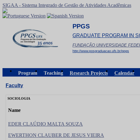
SIGAA - Sistema Integrado de Gestão de Atividades Acadêmicas
PPGS
GRADUATE PROGRAM IN S
FUNDAÇÃO UNIVERSIDADE FEDE
http://www.posgraduacao.ufs.br/ppgs
Program
Teaching
Research Projects
Calendar
Faculty
SOCIOLOGIA
Name
EDER CLAÚDIO MALTA SOUZA
EWERTHON CLAUBER DE JESUS VIEIRA