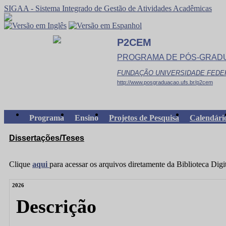
SIGAA - Sistema Integrado de Gestão de Atividades Acadêmicas
P2CEM
PROGRAMA DE PÓS-GRADUA
FUNDAÇÃO UNIVERSIDADE FEDE
http://www.posgraduacao.ufs.br/p2cem
Programa
Ensino
Projetos de Pesquisa
Calendári
Dissertações/Teses
Clique
aqui
para acessar os arquivos diretamente da Biblioteca Dig
2026
Descrição