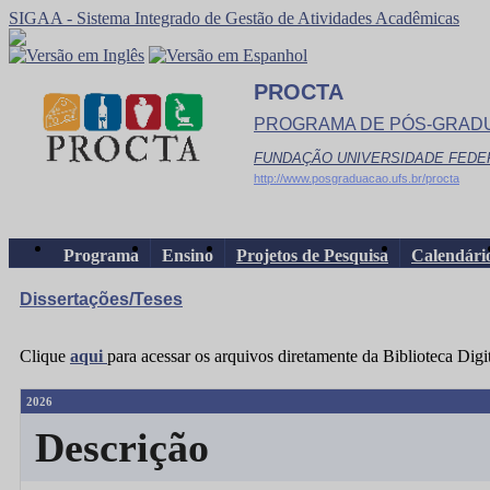
SIGAA - Sistema Integrado de Gestão de Atividades Acadêmicas
PROCTA
PROGRAMA DE PÓS-GRADU
FUNDAÇÃO UNIVERSIDADE FEDE
http://www.posgraduacao.ufs.br/procta
Programa
Ensino
Projetos de Pesquisa
Calendári
Dissertações/Teses
Clique
aqui
para acessar os arquivos diretamente da Biblioteca Dig
2026
Descrição