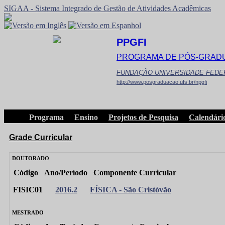
SIGAA - Sistema Integrado de Gestão de Atividades Acadêmicas
PPGFI
PROGRAMA DE PÓS-GRADU
FUNDAÇÃO UNIVERSIDADE FEDE
http://www.posgraduacao.ufs.br/npgfi
Programa
Ensino
Projetos de Pesquisa
Calendári
Grade Curricular
DOUTORADO
Código
Ano/Período
Componente Curricular
FISIC01
2016.2
FÍSICA - São Cristóvão
MESTRADO