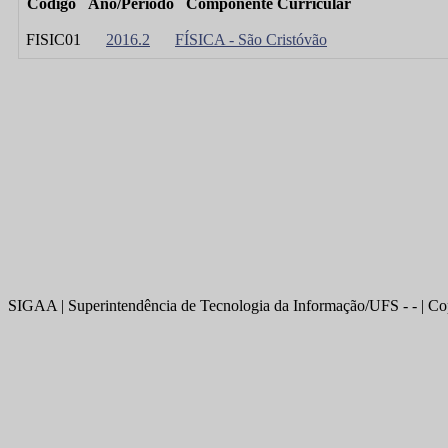
Código
Ano/Período
Componente Curricular
FISIC01
2016.2
FÍSICA - São Cristóvão
SIGAA | Superintendência de Tecnologia da Informação/UFS - - | Co