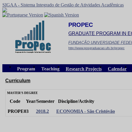
SIGAA - Sistema Integrado de Gestão de Atividades Acadêmicas
PROPEC
GRADUATE PROGRAM IN 
FUNDAÇÃO UNIVERSIDADE FEDE
http://www.posgraduacao.ufs.br/propec
Program
Teaching
Research Projects
Calendar
Curriculum
MASTER'S DEGREE
Code
Year/Semester
Discipline/Activity
PROPE03
2018.2
ECONOMIA - São Cristóvão