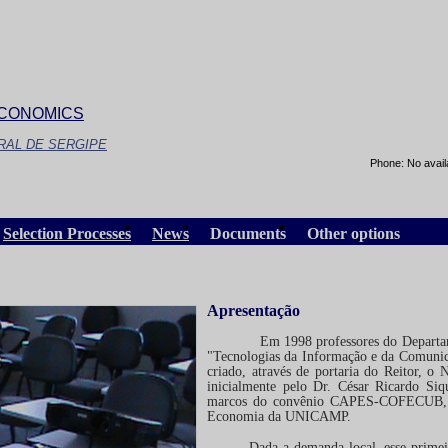
ECONOMICS
RAL DE SERGIPE
Phone:
No avail
Selection Processes
News
Documents
Other options
Apresentação
Em 1998 professores do Departamento 
"Tecnologias da Informação e da Comunic
criado, através de portaria do Reitor,
inicialmente pelo Dr. César Ricardo Si
marcos do convênio CAPES-COFECUB, com
Economia da UNICAMP.
Dada a demanda local, esse primeiro cu