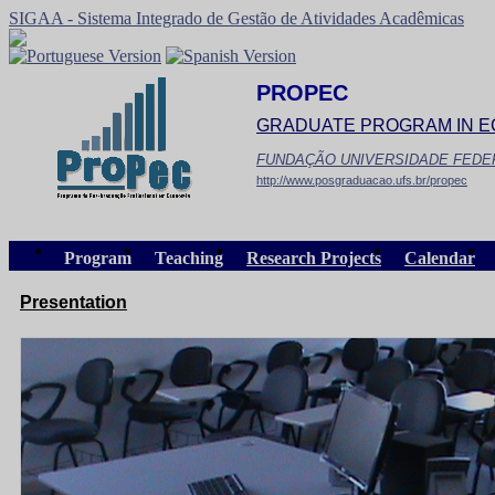
SIGAA - Sistema Integrado de Gestão de Atividades Acadêmicas
PROPEC
GRADUATE PROGRAM IN 
FUNDAÇÃO UNIVERSIDADE FEDE
http://www.posgraduacao.ufs.br/propec
Program
Teaching
Research Projects
Calendar
Presentation