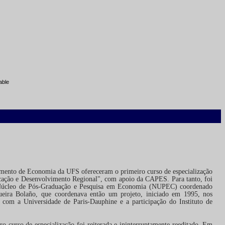
able
de Economia da UFS ofereceram o primeiro curso de especialização
ação e Desenvolvimento Regional", com apoio da CAPES. Para tanto, foi
 o Núcleo de Pós-Graduação e Pesquisa em Economia (NUPEC) coordenado
queira Bolaño, que coordenava então um projeto, iniciado em 1995, nos
 a Universidade de Paris-Dauphine e a participação do Instituto de
rso de especialização foi reiterada e ininterruptamente reeditado. Em