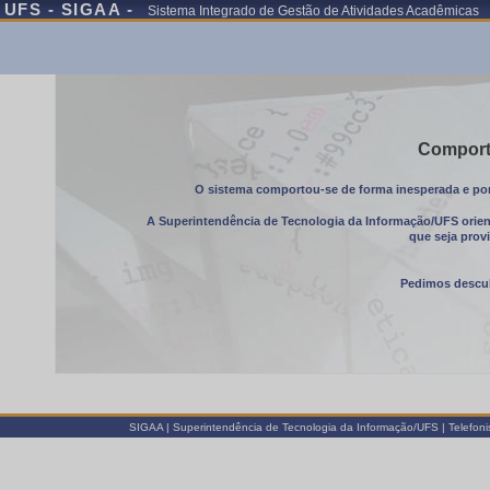
UFS - SIGAA -
Sistema Integrado de Gestão de Atividades Acadêmicas
Comport
O sistema comportou-se de forma inesperada e por 
A Superintendência de Tecnologia da Informação/UFS orient
que seja prov
Pedimos descul
SIGAA | Superintendência de Tecnologia da Informação/UFS | Telefon