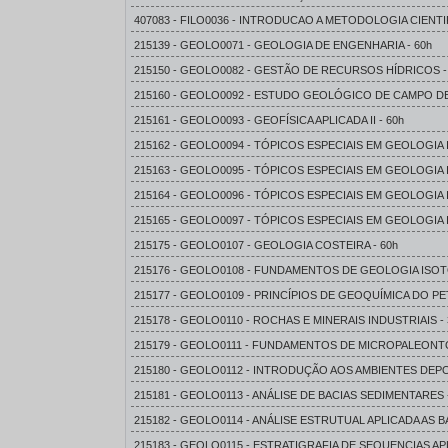
407083 - FILO0036 - INTRODUCAO A METODOLOGIA CIENTIF
215139 - GEOLO0071 - GEOLOGIA DE ENGENHARIA - 60h
215150 - GEOLO0082 - GESTÃO DE RECURSOS HÍDRICOS -
215160 - GEOLO0092 - ESTUDO GEOLÓGICO DE CAMPO D
215161 - GEOLO0093 - GEOFÍSICA APLICADA II - 60h
215162 - GEOLO0094 - TÓPICOS ESPECIAIS EM GEOLOGIA I 
215163 - GEOLO0095 - TÓPICOS ESPECIAIS EM GEOLOGIA II
215164 - GEOLO0096 - TÓPICOS ESPECIAIS EM GEOLOGIA II
215165 - GEOLO0097 - TÓPICOS ESPECIAIS EM GEOLOGIA I
215175 - GEOLO0107 - GEOLOGIA COSTEIRA - 60h
215176 - GEOLO0108 - FUNDAMENTOS DE GEOLOGIA ISOTÓ
215177 - GEOLO0109 - PRINCÍPIOS DE GEOQUÍMICA DO PE
215178 - GEOLO0110 - ROCHAS E MINERAIS INDUSTRIAIS - 
215179 - GEOLO0111 - FUNDAMENTOS DE MICROPALEONTO
215180 - GEOLO0112 - INTRODUÇÃO AOS AMBIENTES DEP
215181 - GEOLO0113 - ANÁLISE DE BACIAS SEDIMENTARES 
215182 - GEOLO0114 - ANÁLISE ESTRUTUAL APLICADA AS B
215183 - GEOLO0115 - ESTRATIGRAFIA DE SEQUENCIAS APL