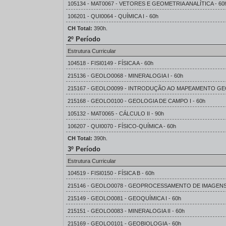
105134 - MAT0067 - VETORES E GEOMETRIA ANALÍTICA - 60
106201 - QUI0064 - QUÍMICA I - 60h
CH Total:
390h.
2º Período
Estrutura Curricular
104518 - FISI0149 - FÍSICA A - 60h
215136 - GEOLO0068 - MINERALOGIA I - 60h
215167 - GEOLO0099 - INTRODUÇÃO AO MAPEAMENTO GE
215168 - GEOLO0100 - GEOLOGIA DE CAMPO I - 60h
105132 - MAT0065 - CÁLCULO II - 90h
106207 - QUI0070 - FÍSICO-QUÍMICA - 60h
CH Total:
390h.
3º Período
Estrutura Curricular
104519 - FISI0150 - FÍSICA B - 60h
215146 - GEOLO0078 - GEOPROCESSAMENTO DE IMAGENS 
215149 - GEOLO0081 - GEOQUÍMICA I - 60h
215151 - GEOLO0083 - MINERALOGIA II - 60h
215169 - GEOLO0101 - GEOBIOLOGIA - 60h