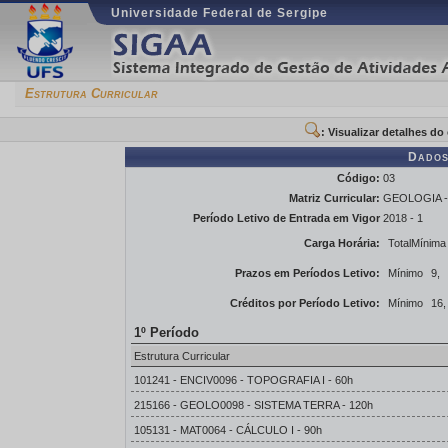
Universidade Federal de Sergipe
Estrutura Curricular
: Visualizar detalhes d
Dados
Código:
03
Matriz Curricular:
GEOLOGIA - S
Período Letivo de Entrada em Vigor
2018 - 1
Carga Horária:
TotalMínima
Prazos em Períodos Letivo:
Mínimo
9,
Créditos por Período Letivo:
Mínimo
16,
1º Período
Estrutura Curricular
101241 - ENCIV0096 - TOPOGRAFIA I - 60h
215166 - GEOLO0098 - SISTEMA TERRA - 120h
105131 - MAT0064 - CÁLCULO I - 90h