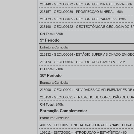
215140 - GEOLO0072 - GEOLOGIA DE MINAS E LAVRA - 60h
215157 - GEOLO0089 - PROSPECÇÃO MINERAL - 60h
215173 - GEOLO0105 - GEOLOGIA DE CAMPO IV - 120h
215190 - GEOLO0122 - GEOTECTÔNICA E GEOLOGIA DO BRA
CH Total:
330h.
9º Período
Estrutura Curricular
215132 - GEOLO0064 - ESTÁGIO SUPERVISIONADO EM GEO
215174 - GEOLO0106 - GEOLOGIA DO CAMPO V - 120h
CH Total:
210h.
10º Período
Estrutura Curricular
215000 - GEOLO0001 - ATIVIDADES COMPLEMENTARES DE 
215159 - GEOLO0091 - TRABALHO DE CONCLUSÃO DE CUR
CH Total:
240h.
Formação Complementar
Estrutura Curricular
401355 - EDU0105 - LÍNGUA BRASILEIRA DE SINAIS - LIBRAS 
108011 - ESTAT0002 - INTRODUÇÃO À ESTATÍSTICA - 60h