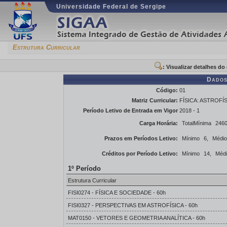
Universidade Federal de Sergipe
Estrutura Curricular
: Visualizar detalhes d
Dados
Código:
01
Matriz Curricular:
FÍSICA: ASTROFÍSIC
Período Letivo de Entrada em Vigor
2018 - 1
Carga Horária:
TotalMínima
2460
Prazos em Períodos Letivo:
Mínimo
6,
Médio
Créditos por Período Letivo:
Mínimo
14,
Méd
1º Período
Estrutura Curricular
FISI0274 - FÍSICA E SOCIEDADE - 60h
FISI0327 - PERSPECTIVAS EM ASTROFÍSICA - 60h
MAT0150 - VETORES E GEOMETRIA ANALÍTICA - 60h