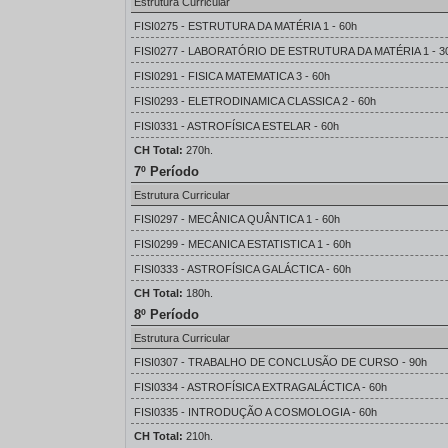
Estrutura Curricular
FISI0275 - ESTRUTURA DA MATÉRIA 1 - 60h
FISI0277 - LABORATÓRIO DE ESTRUTURA DA MATÉRIA 1 - 3
FISI0291 - FISICA MATEMATICA 3 - 60h
FISI0293 - ELETRODINAMICA CLASSICA 2 - 60h
FISI0331 - ASTROFÍSICA ESTELAR - 60h
CH Total:
270h.
7º Período
Estrutura Curricular
FISI0297 - MECÂNICA QUÂNTICA 1 - 60h
FISI0299 - MECANICA ESTATISTICA 1 - 60h
FISI0333 - ASTROFÍSICA GALÁCTICA - 60h
CH Total:
180h.
8º Período
Estrutura Curricular
FISI0307 - TRABALHO DE CONCLUSÃO DE CURSO - 90h
FISI0334 - ASTROFÍSICA EXTRAGALÁCTICA - 60h
FISI0335 - INTRODUÇÃO A COSMOLOGIA - 60h
CH Total:
210h.