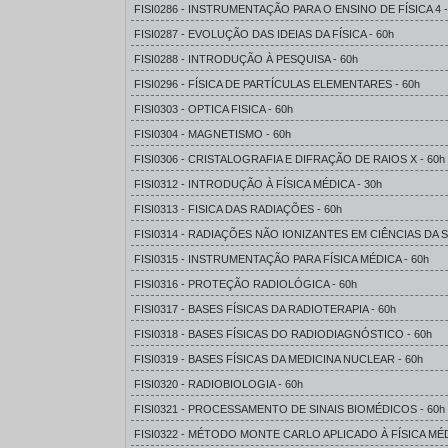
FISI0286 - INSTRUMENTAÇÃO PARA O ENSINO DE FÍSICA 4 -
FISI0287 - EVOLUÇÃO DAS IDEIAS DA FÍSICA - 60h
FISI0288 - INTRODUÇÃO À PESQUISA - 60h
FISI0296 - FÍSICA DE PARTÍCULAS ELEMENTARES - 60h
FISI0303 - OPTICA FISICA - 60h
FISI0304 - MAGNETISMO - 60h
FISI0306 - CRISTALOGRAFIA E DIFRAÇÃO DE RAIOS X - 60h
FISI0312 - INTRODUÇÃO À FÍSICA MÉDICA - 30h
FISI0313 - FISICA DAS RADIAÇÕES - 60h
FISI0314 - RADIAÇÕES NÃO IONIZANTES EM CIÊNCIAS DA S
FISI0315 - INSTRUMENTAÇÃO PARA FÍSICA MÉDICA - 60h
FISI0316 - PROTEÇÃO RADIOLÓGICA - 60h
FISI0317 - BASES FÍSICAS DA RADIOTERAPIA - 60h
FISI0318 - BASES FÍSICAS DO RADIODIAGNÓSTICO - 60h
FISI0319 - BASES FÍSICAS DA MEDICINA NUCLEAR - 60h
FISI0320 - RADIOBIOLOGIA - 60h
FISI0321 - PROCESSAMENTO DE SINAIS BIOMÉDICOS - 60h
FISI0322 - MÉTODO MONTE CARLO APLICADO À FÍSICA MÉD