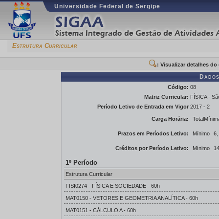
Universidade Federal de Sergipe
Estrutura Curricular
: Visualizar detalhes d
Dados
Código:
08
Matriz Curricular:
FÍSICA - Sã
Período Letivo de Entrada em Vigor
2017 - 2
Carga Horária:
TotalMínim
Prazos em Períodos Letivo:
Mínimo
6,
Créditos por Período Letivo:
Mínimo
14
1º Período
Estrutura Curricular
FISI0274 - FÍSICA E SOCIEDADE - 60h
MAT0150 - VETORES E GEOMETRIA ANALÍTICA - 60h
MAT0151 - CÁLCULO A - 60h